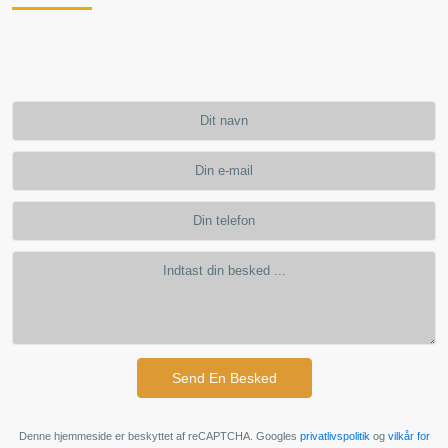
Send En Besked
Denne hjemmeside er beskyttet af reCAPTCHA. Googles
privatlivspolitik
og
vilkår for